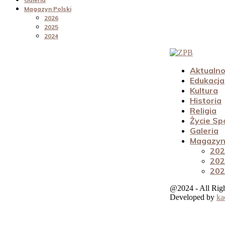
Magazyn Polski
2026
2025
2024
Aktualno
Edukacja
Kultura
Historia
Religia
Życie Sp
Galeria
Magazyn 
202
202
202
@2024 - All Rig
Developed by
ka