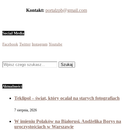
Kontakt:
portalzpb@gmail.com
Social Media
Facebook
Twitter
Instagram
Youtube
Aktualności
Teklipol – świat, który ocalał na starych fotografiach
7 sierpnia, 2026
W imieniu Polaków na Białorusi. Andżelika Borys na
uroczystościach w Warszawie