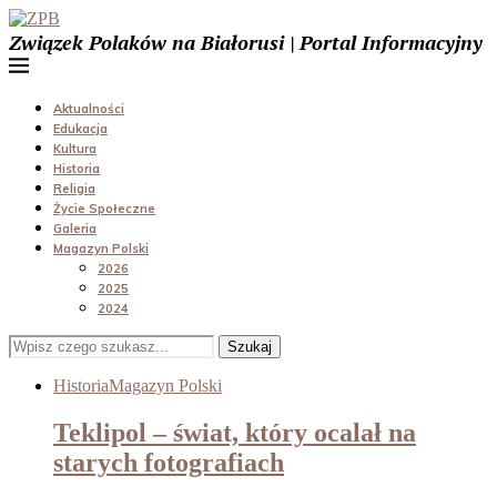
Związek Polaków na Białorusi | Portal Informacyjny
Aktualności
Edukacja
Kultura
Historia
Religia
Życie Społeczne
Galeria
Magazyn Polski
2026
2025
2024
Szukaj
Historia
Magazyn Polski
Teklipol – świat, który ocalał na
starych fotografiach