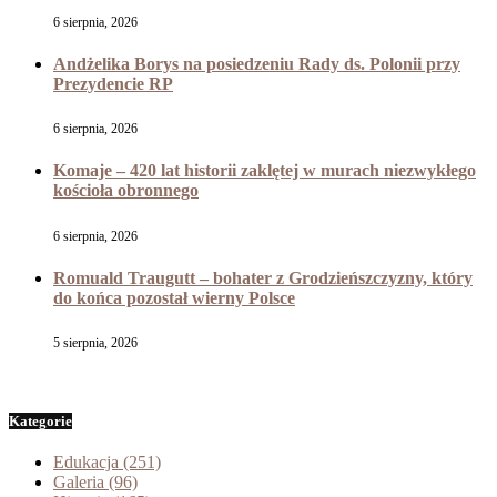
6 sierpnia, 2026
Andżelika Borys na posiedzeniu Rady ds. Polonii przy
Prezydencie RP
6 sierpnia, 2026
Komaje – 420 lat historii zaklętej w murach niezwykłego
kościoła obronnego
6 sierpnia, 2026
Romuald Traugutt – bohater z Grodzieńszczyzny, który
do końca pozostał wierny Polsce
5 sierpnia, 2026
Kategorie
Edukacja
(251)
Galeria
(96)