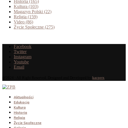
Historia
(165)
Kultura
(103)
Magazyn Polski
(22)
Religia
(159)
Video
(86)
Życie Społeczne
(275)
Facebook
Twitter
Instagram
Youtube
Email
@2024 - All Right Reserved. Designed and Developed by
kacperx
Aktualności
Edukacja
Kultura
Historia
Religia
Życie Społeczne
Galeria