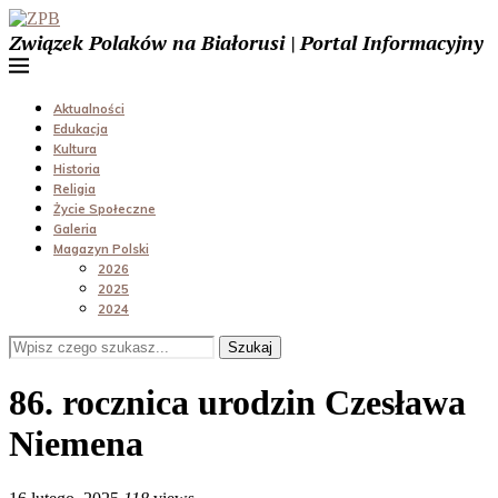
Związek Polaków na Białorusi | Portal Informacyjny
Aktualności
Edukacja
Kultura
Historia
Religia
Życie Społeczne
Galeria
Magazyn Polski
2026
2025
2024
Szukaj
86. rocznica urodzin Czesława
Niemena