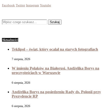
Facebook
Twitter
Instagram
Youtube
Aktualności
Teklipol – świat, który ocalał na starych fotografiach
7 sierpnia, 2026
W imieniu Polaków na Białorusi. Andżelika Borys na
uroczystościach w Warszawie
6 sierpnia, 2026
Andżelika Borys na posiedzeniu Rady ds. Polonii przy
Prezydencie RP
6 sierpnia, 2026