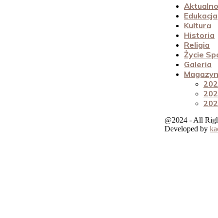
Aktualno
Edukacja
Kultura
Historia
Religia
Życie Sp
Galeria
Magazyn 
202
202
202
@2024 - All Rig
Developed by
ka