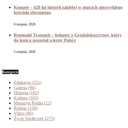
Komaje – 420 lat historii zaklętej w murach niezwykłego
kościoła obronnego
6 sierpnia, 2026
Romuald Traugutt – bohater z Grodzieńszczyzny, który
do końca pozostał wierny Polsce
5 sierpnia, 2026
Kategorie
Edukacja
(251)
Galeria
(96)
Historia
(165)
Kultura
(103)
Magazyn Polski
(22)
Religia
(159)
Video
(86)
Życie Społeczne
(275)