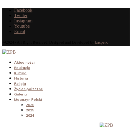
Facebook
Twitter
Instagram
Youtube
Email
@2024 - All Right Reserved. Designed and Developed by
kacperx
Aktualności
Edukacja
Kultura
Historia
Religia
Życie Społeczne
Galeria
Magazyn Polski
2026
2025
2024