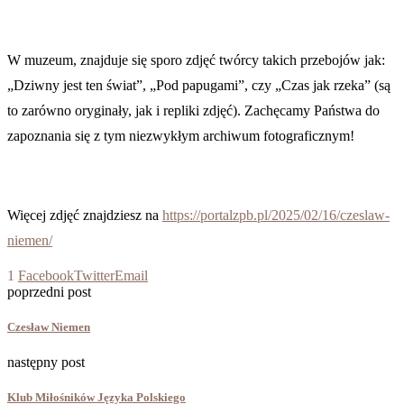
W muzeum, znajduje się sporo zdjęć twórcy takich przebojów jak:
„Dziwny jest ten świat”, „Pod papugami”, czy „Czas jak rzeka” (są
to zarówno oryginały, jak i repliki zdjęć). Zachęcamy Państwa do
zapoznania się z tym niezwykłym archiwum fotograficznym!
Więcej zdjęć znajdziesz na
https://portalzpb.pl/2025/02/16/czeslaw-
niemen/
1
Facebook
Twitter
Email
poprzedni post
Czesław Niemen
następny post
Klub Miłośników Języka Polskiego