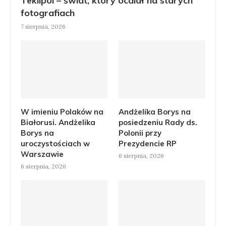
Teklipol – świat, który ocalał na starych
fotografiach
7 sierpnia, 2026
W imieniu Polaków na
Andżelika Borys na
Białorusi. Andżelika
posiedzeniu Rady ds.
Borys na
Polonii przy
uroczystościach w
Prezydencie RP
Warszawie
6 sierpnia, 2026
6 sierpnia, 2026