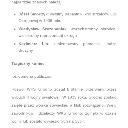
najbardziej znanych należą:
Józef Smoczyk
: wybitny napastnik, król strzelców Ligi
Okręgowej w 1936 roku
Władysław Szczepaniak
: wszechstronny obrońca,
wielokrotny reprezentant okręgu
Kazimierz Lis
: utalentowany pomocnik, mózg
drużyny
Tragiczny koniec
fot. domena publiczna
Rozwój WKS Grodno został brutalnie przerwany przez
wybuch II wojny światowej. W 1939 roku, Grodno zostało
zajęte przez wojska sowieckie, a klub rozwiązano. Wielu
zawodników i działaczy WKS Grodno, zginęło w czasie
wojny lub zostało wywiezionych na Sybir.