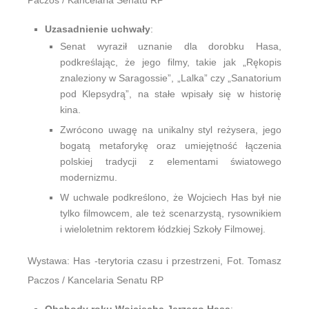
Paczos / Kancelaria Senatu RP
Uzasadnienie uchwały
:
Senat wyraził uznanie dla dorobku Hasa,
podkreślając, że jego filmy, takie jak „Rękopis
znaleziony w Saragossie”, „Lalka” czy „Sanatorium
pod Klepsydrą”, na stałe wpisały się w historię
kina.
Zwrócono uwagę na unikalny styl reżysera, jego
bogatą metaforykę oraz umiejętność łączenia
polskiej tradycji z elementami światowego
modernizmu.
W uchwale podkreślono, że Wojciech Has był nie
tylko filmowcem, ale też scenarzystą, rysownikiem
i wieloletnim rektorem łódzkiej Szkoły Filmowej.
Wystawa: Has -terytoria czasu i przestrzeni, Fot. Tomasz
Paczos / Kancelaria Senatu RP