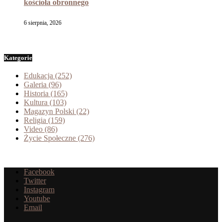
kościoła obronnego
6 sierpnia, 2026
Kategorie
Edukacja
(252)
Galeria
(96)
Historia
(165)
Kultura
(103)
Magazyn Polski
(22)
Religia
(159)
Video
(86)
Życie Społeczne
(276)
Facebook
Twitter
Instagram
Youtube
Email