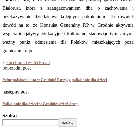
Białorusi, która z zaangażowaniem dba o zachowanie i
przekazywanie dziedzictwa kolejnym pokoleniom. To również
dowód na to, że Konsulat Generalny RP w Grodnie aktywnie
wspiera inicjatywy edukacyjne i kulturalne, stanowiąc tym samym,
ważny punkt odniesienia dla Polaków mieszkających poza
granicami kraju.
1
Facebook
Twitter
Email
poprzedni post
Pełne polskości lato w Grodnie! Ruszyły półkolonie dla dzieci
następny post
Półkolonie dla dzieci w Grodnie: dzień drugi
Szukaj
Szukaj