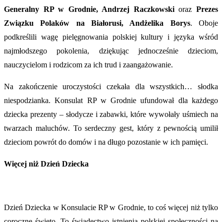
Generalny RP w Grodnie, Andrzej Raczkowski
oraz
Prezes
Związku Polaków na Białorusi, Andżelika Borys
. Oboje
podkreślili wagę pielęgnowania polskiej kultury i języka wśród
najmłodszego pokolenia, dziękując jednocześnie dzieciom,
nauczycielom i rodzicom za ich trud i zaangażowanie.
Na zakończenie uroczystości czekała dla wszystkich… słodka
niespodzianka. Konsulat RP w Grodnie ufundował dla każdego
dziecka prezenty – słodycze i zabawki, które wywołały uśmiech na
twarzach maluchów. To serdeczny gest, który z pewnością umilił
dzieciom powrót do domów i na długo pozostanie w ich pamięci.
Więcej niż Dzień Dziecka
Dzień Dziecka w Konsulacie RP w Grodnie, to coś więcej niż tylko
coroczne święto. To świadectwo istnienia polskiej społeczności na