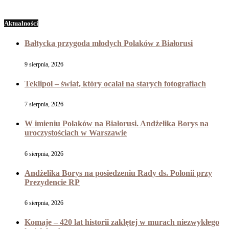
Aktualności
Bałtycka przygoda młodych Polaków z Białorusi
9 sierpnia, 2026
Teklipol – świat, który ocalał na starych fotografiach
7 sierpnia, 2026
W imieniu Polaków na Białorusi. Andżelika Borys na
uroczystościach w Warszawie
6 sierpnia, 2026
Andżelika Borys na posiedzeniu Rady ds. Polonii przy
Prezydencie RP
6 sierpnia, 2026
Komaje – 420 lat historii zaklętej w murach niezwykłego