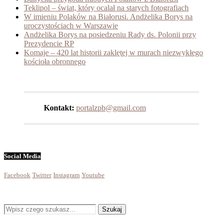
Teklipol – świat, który ocalał na starych fotografiach
W imieniu Polaków na Białorusi. Andżelika Borys na
uroczystościach w Warszawie
Andżelika Borys na posiedzeniu Rady ds. Polonii przy
Prezydencie RP
Komaje – 420 lat historii zaklętej w murach niezwykłego
kościoła obronnego
Kontakt:
portalzpb@gmail.com
Social Media
Facebook
Twitter
Instagram
Youtube