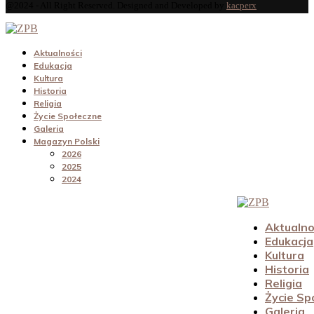
@2024 - All Right Reserved. Designed and Developed by
kacperx
Aktualności
Edukacja
Kultura
Historia
Religia
Życie Społeczne
Galeria
Magazyn Polski
2026
2025
2024
Aktualno
Edukacja
Kultura
Historia
Religia
Życie Sp
Galeria