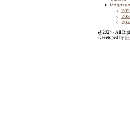
Magazyn 
202
202
202
@2024 - All Rig
Developed by
ka