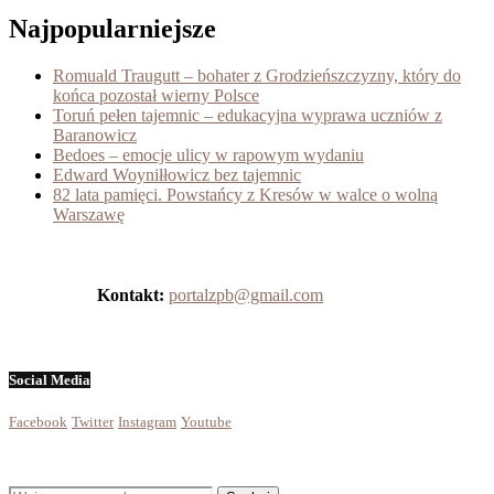
Najpopularniejsze
Romuald Traugutt – bohater z Grodzieńszczyzny, który do
końca pozostał wierny Polsce
Toruń pełen tajemnic – edukacyjna wyprawa uczniów z
Baranowicz
Bedoes – emocje ulicy w rapowym wydaniu
Edward Woyniłłowicz bez tajemnic
82 lata pamięci. Powstańcy z Kresów w walce o wolną
Warszawę
Kontakt:
portalzpb@gmail.com
Social Media
Facebook
Twitter
Instagram
Youtube