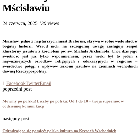
Mścisławiu
24 czerwca, 2025
130
views
Mścisław, jedno z najstarszych miast Białorusi, skrywa w sobie wiele śladów
bogatej historii. Wśród nich, na szczególną uwagę zasługuje zespół
klasztorny jezuitów z kościołem pw. św. Michała Archanioła. Choć dziś jego
świetność jest już tylko wspomnieniem, przez wieki był to jeden z
najważniejszych ośrodków religijnych i edukacyjnych w regionie –
świadectwo potęgi i wpływów zakonu jezuitów na ziemiach wschodnich
dawnej Rzeczypospolitej.
1
Facebook
Twitter
Email
poprzedni post
Mówmy po polsku! Liczby po polsku: Od 1 do 10 – twoja supermoc w
codziennej komunikacji!
następny post
Odradzająca się pamięć: polska kultura na Kresach Wschodnich