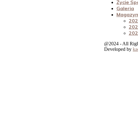
Życie Sp
Galeria
Magazyn 
202
202
202
@2024 - All Rig
Developed by
ka