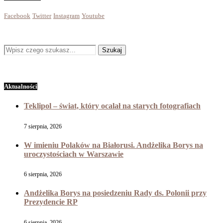
Facebook
Twitter
Instagram
Youtube
Aktualności
Teklipol – świat, który ocalał na starych fotografiach
7 sierpnia, 2026
W imieniu Polaków na Białorusi. Andżelika Borys na
uroczystościach w Warszawie
6 sierpnia, 2026
Andżelika Borys na posiedzeniu Rady ds. Polonii przy
Prezydencie RP
6 sierpnia, 2026