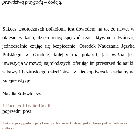
prawdziwą przygodą
– dodają.
Sukces tegorocznych półkolonii jest dowodem na to, że nawet w
okresie wakacji, dzieci mogą spędzać czas aktywnie i twórczo,
jednocześnie czując się bezpiecznie. Ośrodek Nauczania Języka
Polskiego w Grodnie, kolejny raz pokazał, jak ważna jest
inwestycja w rozwój najmłodszych, oferując im przestrzeń do nauki,
zabawy i beztroskiego dzieciństwa. Z niecierpliwością czekamy na
kolejne edycje!
Natalia Sołowiejczyk
1
Facebook
Twitter
Email
poprzedni post
Letnia przygoda z językiem polskim w Lidzie: półkolonie pełne radości i
odkryć