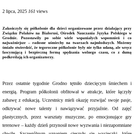
2 lipca, 2025
161
views
Zakończyły się półkolonie dla dzieci organizowane przez działający przy
Związku Polaków na Białorusi, Ośrodek Nauczania Języka Polskiego w
Grodnie. Pozostawiły po sobie wiele wspaniałych wspomnień i co
najważniejsze – radosne uśmiechy na twarzach najmłodszych. Możemy
śmiało stwierdzić, że tegoroczne półkolonie były nie tylko udaną, ale wręcz
fascynującą i bezpieczną formą spędzania wolnego czasu, co z dumą
podkreślają ich organizatorzy.
Przez ostatnie tygodnie Grodno tętniło dziecięcym śmiechem i
energią. Program półkolonii obfitował w atrakcje, które łączyły
zabawę z edukacją. Uczestnicy mieli okazję rozwijać swoje pasje,
odkrywać nowe talenty i nawiązywać przyjaźnie. Od zajęć
plastycznych, przez warsztaty muzyczne, po emocjonujące gry
terenowe – każdy dzień przynosił nowe wyzwania i niezapomniane
chwile. Szczególnym uznaniem cieszyły się wycieczki, które