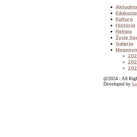
Aktualno
Edukacja
Kultura
Historia
Religia
Życie Sp
Galeria
Magazyn 
202
202
202
@2024 - All Rig
Developed by
ka