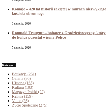
Komaje – 420 lat historii zaklętej w murach niezwykłego
kościoła obronnego
6 sierpnia, 2026
Romuald Traugutt – bohater z Grodzieńszczyzny, który
do końca pozostał wierny Polsce
5 sierpnia, 2026
Kategorie
Edukacja
(251)
Galeria
(96)
Historia
(165)
Kultura
(103)
Magazyn Polski
(22)
Religia
(159)
Video
(86)
Życie Społeczne
(275)