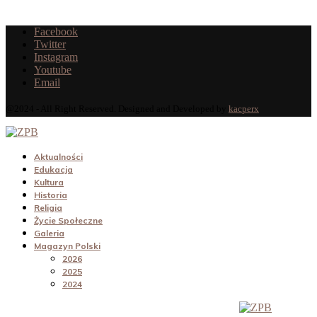
Facebook
Twitter
Instagram
Youtube
Email
@2024 - All Right Reserved. Designed and Developed by
kacperx
Aktualności
Edukacja
Kultura
Historia
Religia
Życie Społeczne
Galeria
Magazyn Polski
2026
2025
2024