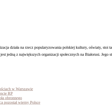
cja działa na rzecz popularyzowania polskiej kultury, oświaty, stoi 
st jedną z największych organizacji społecznych na Białorusi. Jego stru
tościach w Warszawie
encie RP
ioła obronnego
ca pozostał wierny Polsce