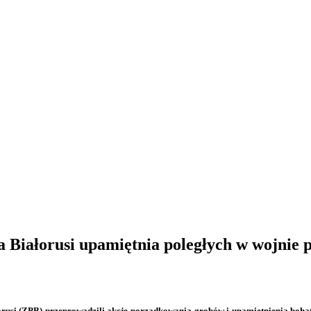
Białorusi upamiętnia poległych w wojnie p
usi (ZPB) przeprowadzili akcję porządkowania grobów i upamiętnienia bohater