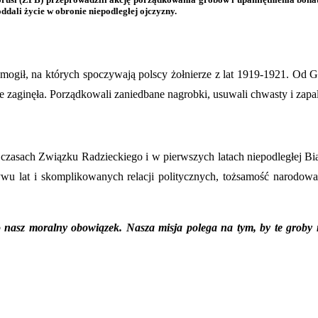
oddali życie w obronie niepodległej ojczyzny.
 mogił, na których spoczywają polscy żołnierze z lat 1919-1921. Od
nie zaginęła. Porządkowali zaniedbane nagrobki, usuwali chwasty i zap
zasach Związku Radzieckiego i w pierwszych latach niepodległej Biał
u lat i skomplikowanych relacji politycznych, tożsamość narodowa 
o nasz moralny obowiązek. Nasza misja polega na tym, by te groby