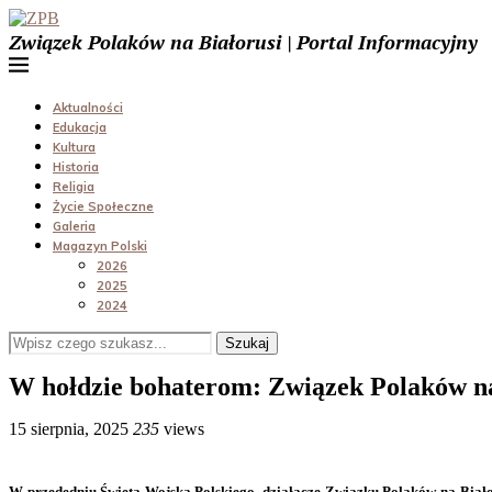
Związek Polaków na Białorusi | Portal Informacyjny
Aktualności
Edukacja
Kultura
Historia
Religia
Życie Społeczne
Galeria
Magazyn Polski
2026
2025
2024
Szukaj
W hołdzie bohaterom: Związek Polaków na 
15 sierpnia, 2025
235
views
W przededniu Święta Wojska Polskiego, działacze Związku Polaków na Białor