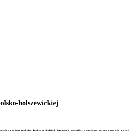
olsko-bolszewickiej
ów wojny polsko-bolszewickiej, których mogiły rozsiane są na terenie całej