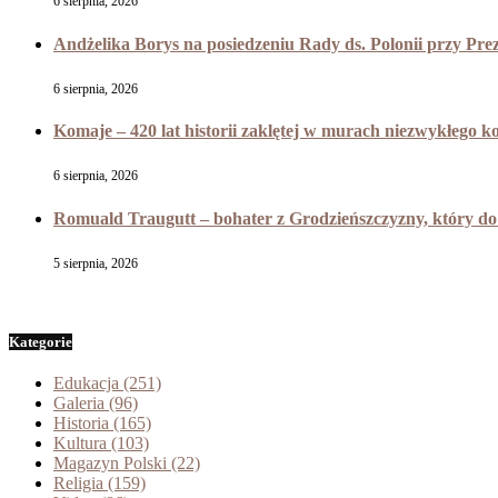
6 sierpnia, 2026
Andżelika Borys na posiedzeniu Rady ds. Polonii przy Pr
6 sierpnia, 2026
Komaje – 420 lat historii zaklętej w murach niezwykłego k
6 sierpnia, 2026
Romuald Traugutt – bohater z Grodzieńszczyzny, który do 
5 sierpnia, 2026
Kategorie
Edukacja
(251)
Galeria
(96)
Historia
(165)
Kultura
(103)
Magazyn Polski
(22)
Religia
(159)