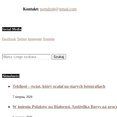
Kontakt:
portalzpb@gmail.com
Social Media
Facebook
Twitter
Instagram
Youtube
Aktualności
Teklipol – świat, który ocalał na starych fotografiach
7 sierpnia, 2026
W imieniu Polaków na Białorusi. Andżelika Borys na uroc