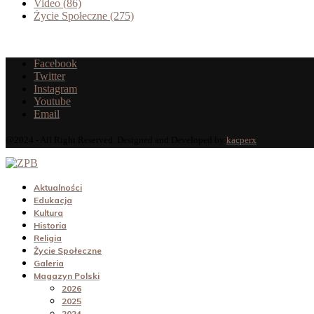
Video
(86)
Życie Społeczne
(275)
Facebook
Twitter
Instagram
Youtube
Email
@2024 - All Right Reserved. Designed and Developed by
kacperx
Aktualności
Edukacja
Kultura
Historia
Religia
Życie Społeczne
Galeria
Magazyn Polski
2026
2025
2024