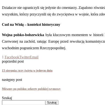
Działacze nie ograniczyli się jedynie do cmentarzy. Zapalono również
wszystkim, którzy przyczynili się do zwycięstwa w wojnie, która zdec
Cud na Wisłą – kontekst historyczny
Wojna polsko-bolszewicka
była kluczowym momentem w historii 
Czerwonej na zachód, ratując Europę przed rewolucją komunistyczną.
wschodnim pograniczem Rzeczypospolitej.
1
Facebook
Twitter
Email
poprzedni post
15 sierpnia: trzy święta w jednym dniu
następny post
Mówmy po polsku: sekrety polskiej wymowy
Szukaj
Szukaj