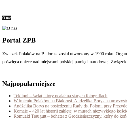
O nas
Portal ZPB
Związek Polaków na Białorusi został utworzony w 1990 roku. Organiza
poświęca opiece nad miejscami polskiej pamięci narodowej. Związek je
Najpopularniejsze
Teklipol – świat, który ocalał na starych fotografiach
W imieniu Polaków na Białorusi. Andżelika Borys na uroczys
Andżelika Borys na posiedzeniu Rady ds. Polonii przy Prezyd
Komaje – 420 lat historii zaklętej w murach niezwykłego kośc
Romuald Traugutt – bohater z Grodzieńszczyzny, który do koń