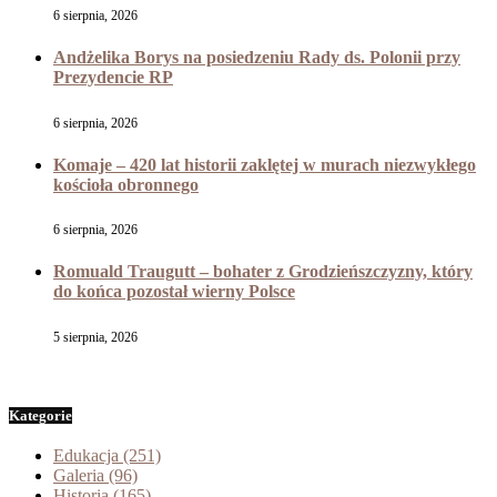
6 sierpnia, 2026
Andżelika Borys na posiedzeniu Rady ds. Polonii przy
Prezydencie RP
6 sierpnia, 2026
Komaje – 420 lat historii zaklętej w murach niezwykłego
kościoła obronnego
6 sierpnia, 2026
Romuald Traugutt – bohater z Grodzieńszczyzny, który
do końca pozostał wierny Polsce
5 sierpnia, 2026
Kategorie
Edukacja
(251)
Galeria
(96)
Historia
(165)