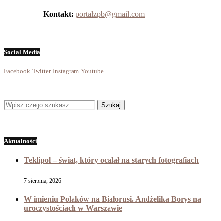
Kontakt:
portalzpb@gmail.com
Social Media
Facebook
Twitter
Instagram
Youtube
Aktualności
Teklipol – świat, który ocalał na starych fotografiach
7 sierpnia, 2026
W imieniu Polaków na Białorusi. Andżelika Borys na
uroczystościach w Warszawie