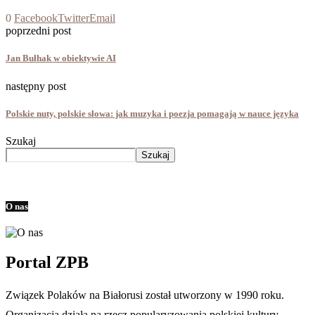
0
Facebook
Twitter
Email
poprzedni post
Jan Bułhak w obiektywie AI
następny post
Polskie nuty, polskie słowa: jak muzyka i poezja pomagają w nauce języka
Szukaj
Szukaj
O nas
Portal ZPB
Związek Polaków na Białorusi został utworzony w 1990 roku.
Organizacja działa na rzecz popularyzowania polskiej kultury,