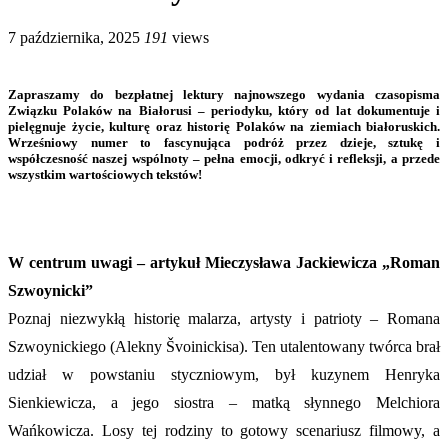
7 października, 2025
191
views
Zapraszamy do bezpłatnej lektury najnowszego wydania czasopisma
Związku Polaków na Białorusi – periodyku, który od lat dokumentuje i
pielęgnuje życie, kulturę oraz historię Polaków na ziemiach białoruskich.
Wrześniowy numer to fascynująca podróż przez dzieje, sztukę i
współczesność naszej wspólnoty – pełna emocji, odkryć i refleksji, a przede
wszystkim wartościowych tekstów!
W centrum uwagi – artykuł Mieczysława Jackiewicza „Roman
Szwoynicki”
Poznaj niezwykłą historię malarza, artysty i patrioty – Romana
Szwoynickiego (Alekny Švoinickisa). Ten utalentowany twórca brał
udział w powstaniu styczniowym, był kuzynem Henryka
Sienkiewicza, a jego siostra – matką słynnego Melchiora
Wańkowicza. Losy tej rodziny to gotowy scenariusz filmowy, a