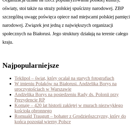
oświaty, stoi także na straży polskiej spuścizny narodowej. ZBP
szczególną uwagę poświęca opiece nad miejscami polskiej pamięci
narodowej. Związek jest jedną z największych organizacji
społecznych na Białorusi. Jego struktury działają na terenie całego
kraju.
Najpopularniejsze
Teklipol – świat, który ocalał na starych fotografiach
W imieniu Polaków na Białorusi. Andżelika Borys na
uroczystościach w Warszawie
Andżelika Borys na posiedzeniu Rady ds. Polonii przy
Prezydencie RP
Komaje – 420 lat historii zaklętej w murach niezwykłego
kościoła obronnego
Romuald Traugutt – bohater z Grodzieńszczyzny, który do
końca pozostał wierny Polsce