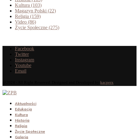
Kultura
(103)
Magazyn Polski
(22)
Religia
(159)
Video
(86)
Życie Społeczne
(275)
Facebook
Twitter
Instagram
Youtube
Email
@2024 - All Right Reserved. Designed and Developed by
kacperx
Aktualności
Edukacja
Kultura
Historia
Religia
Życie Społeczne
Galeria