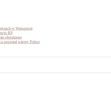
tościach w Warszawie
encie RP
ioła obronnego
ca pozostał wierny Polsce