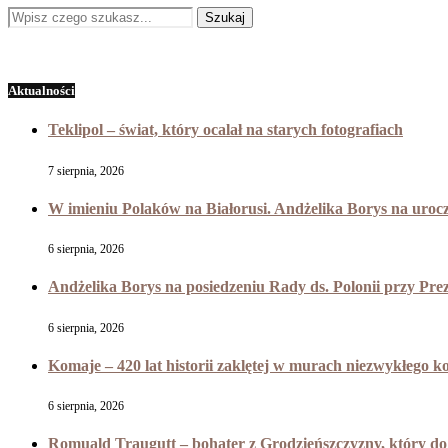
Aktualności
Teklipol – świat, który ocalał na starych fotografiach
7 sierpnia, 2026
W imieniu Polaków na Białorusi. Andżelika Borys na uroc
6 sierpnia, 2026
Andżelika Borys na posiedzeniu Rady ds. Polonii przy Pr
6 sierpnia, 2026
Komaje – 420 lat historii zaklętej w murach niezwykłego k
6 sierpnia, 2026
Romuald Traugutt – bohater z Grodzieńszczyzny, który do 