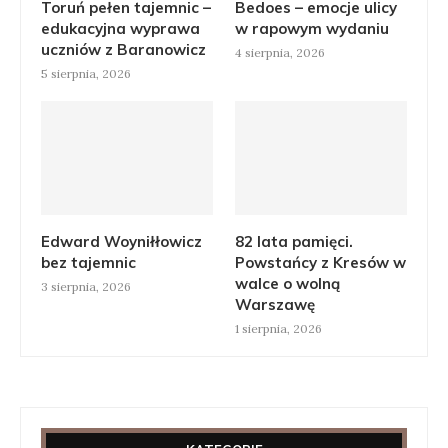
Toruń pełen tajemnic –
Bedoes – emocje ulicy
edukacyjna wyprawa
w rapowym wydaniu
uczniów z Baranowicz
4 sierpnia, 2026
5 sierpnia, 2026
Edward Woyniłłowicz
82 lata pamięci.
bez tajemnic
Powstańcy z Kresów w
walce o wolną
3 sierpnia, 2026
Warszawę
1 sierpnia, 2026