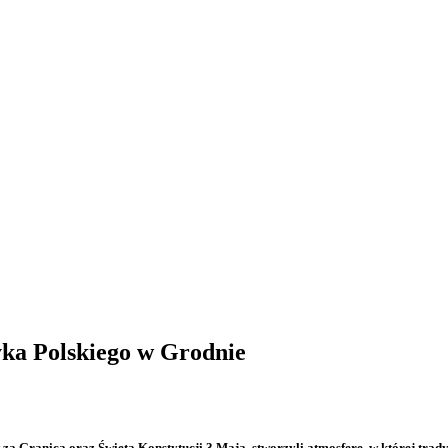
ka Polskiego w Grodnie
 za Granicą oraz Święta Konstytucji 3 Maja, stworzyli atmosferę, w której trad