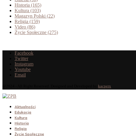
Historia
(165)
Kultura
(103)
Magazyn Polski
(22)
Religia
(159)
Video
(86)
Życie Społeczne
(275)
Facebook
Twitter
Instagram
Youtube
Email
@2024 - All Right Reserved. Designed and Developed by
kacperx
Aktualności
Edukacja
Kultura
Historia
Religia
Życie Społeczne