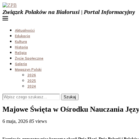
Związek Polaków na Białorusi | Portal Informacyjny
Aktualności
Edukacja
Kultura
Historia
Religia
Życie Społeczne
Galeria
Magazyn Polski
2026
2025
2024
Szukaj
Majowe Święta w Ośrodku Nauczania Języ
6 maja, 2026
85
views
Uczniowie, przygotowując koncert z okazji Dnia Flagi, Dnia Polonii i Polaków