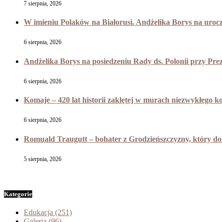
7 sierpnia, 2026
W imieniu Polaków na Białorusi. Andżelika Borys na uroc
6 sierpnia, 2026
Andżelika Borys na posiedzeniu Rady ds. Polonii przy Pr
6 sierpnia, 2026
Komaje – 420 lat historii zaklętej w murach niezwykłego k
6 sierpnia, 2026
Romuald Traugutt – bohater z Grodzieńszczyzny, który do 
5 sierpnia, 2026
Kategorie
Edukacja
(251)
Galeria
(96)