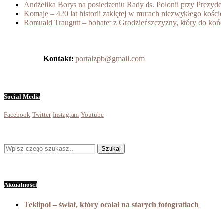
Andżelika Borys na posiedzeniu Rady ds. Polonii przy Prezyd
Komaje – 420 lat historii zaklętej w murach niezwykłego kośc
Romuald Traugutt – bohater z Grodzieńszczyzny, który do koń
Kontakt:
portalzpb@gmail.com
Social Media
Facebook
Twitter
Instagram
Youtube
Aktualności
Teklipol – świat, który ocalał na starych fotografiach