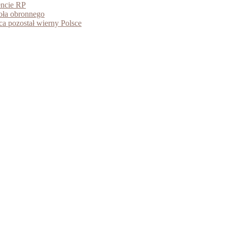
encie RP
ioła obronnego
ca pozostał wierny Polsce