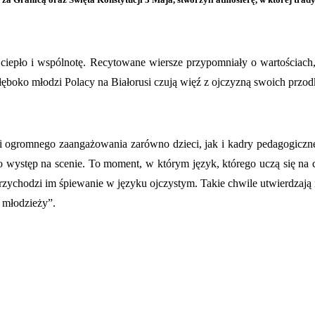
 ciepło i wspólnotę. Recytowane wiersze przypomniały o wartościach, 
łęboko młodzi Polacy na Białorusi czują więź z ojczyzną swoich przo
ogromnego zaangażowania zarówno dzieci, jak i kadry pedagogicznej.
o występ na scenie. To moment, w którym język, którego uczą się na 
e przychodzi im śpiewanie w języku ojczystym. Takie chwile utwierdzają 
j młodzieży”.