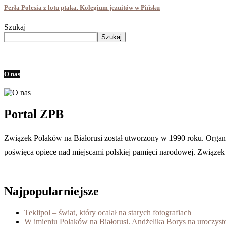
Perła Polesia z lotu ptaka. Kolegium jezuitów w Pińsku
Szukaj
Szukaj
O nas
Portal ZPB
Związek Polaków na Białorusi został utworzony w 1990 roku. Organiza
poświęca opiece nad miejscami polskiej pamięci narodowej. Związek je
Najpopularniejsze
Teklipol – świat, który ocalał na starych fotografiach
W imieniu Polaków na Białorusi. Andżelika Borys na uroczys