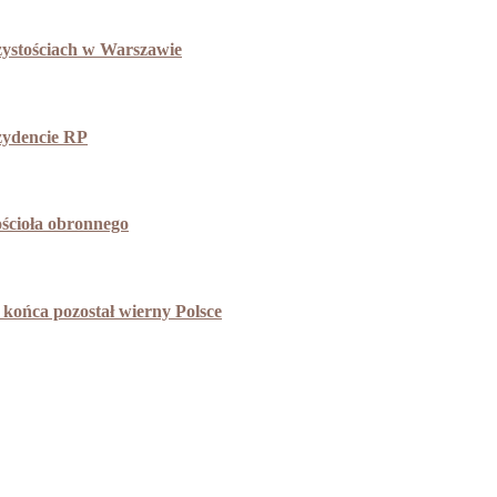
zystościach w Warszawie
ezydencie RP
ościoła obronnego
końca pozostał wierny Polsce