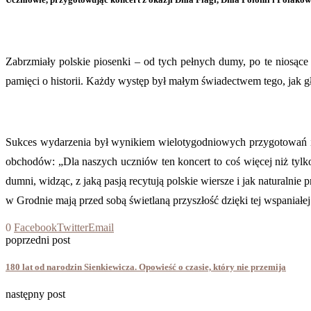
Zabrzmiały polskie piosenki – od tych pełnych dumy, po te niosące
pamięci o historii. Każdy występ był małym świadectwem tego, jak g
Sukces wydarzenia był wynikiem wielotygodniowych przygotowań i 
obchodów: „Dla naszych uczniów ten koncert to coś więcej niż tylk
dumni, widząc, z jaką pasją recytują polskie wiersze i jak naturalni
w Grodnie mają przed sobą świetlaną przyszłość dzięki tej wspaniałe
0
Facebook
Twitter
Email
poprzedni post
180 lat od narodzin Sienkiewicza. Opowieść o czasie, który nie przemija
następny post