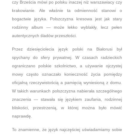
czy Brześcia mówi po polsku inaczej niż warszawiacy czy
krakowianie. Ale właśnie ta odmienność stanowi o
bogactwie języka. Polszczyzna kresowa jest jak stary
rodzinny album — może lekko wyblakły, lecz pełen
autentycznych śladów przeszłości.
Przez dziesięciolecia język polski na Białorusi był
spychany do sfery prywatnej. W czasach radzieckich
ograniczano polskie szkolnictwo, a używanie ojczystej
mowy często oznaczało konieczność życia pomiędzy
oficjalną rzeczywistością a pamięcią wyniesioną z domu.
W takich warunkach polszczyzna nabierała szczególnego
znaczenia — stawała się językiem zaufania, rodzinnej
bliskości, przestrzenią, w której można było mówić
naprawdę.
To znamienne, że język najczęściej uświadamiamy sobie