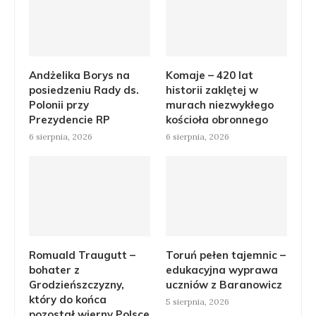
Andżelika Borys na
Komaje – 420 lat
posiedzeniu Rady ds.
historii zaklętej w
Polonii przy
murach niezwykłego
Prezydencie RP
kościoła obronnego
6 sierpnia, 2026
6 sierpnia, 2026
Romuald Traugutt –
Toruń pełen tajemnic –
bohater z
edukacyjna wyprawa
Grodzieńszczyzny,
uczniów z Baranowicz
który do końca
5 sierpnia, 2026
pozostał wierny Polsce