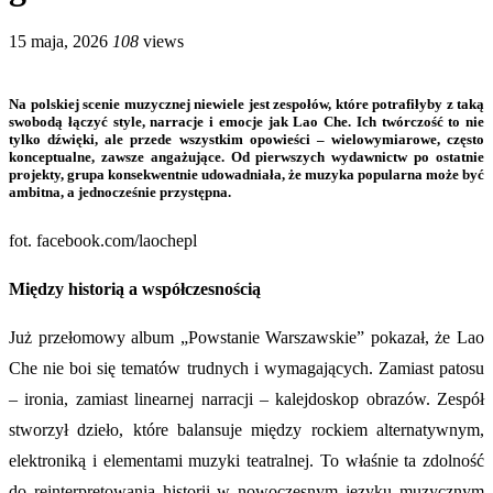
15 maja, 2026
108
views
Na polskiej scenie muzycznej niewiele jest zespołów, które potrafiłyby z taką
swobodą łączyć style, narracje i emocje jak Lao Che. Ich twórczość to nie
tylko dźwięki, ale przede wszystkim opowieści – wielowymiarowe, często
konceptualne, zawsze angażujące. Od pierwszych wydawnictw po ostatnie
projekty, grupa konsekwentnie udowadniała, że muzyka popularna może być
ambitna, a jednocześnie przystępna.
fot. facebook.com/laochepl
Między historią a współczesnością
Już przełomowy album „Powstanie Warszawskie” pokazał, że Lao
Che nie boi się tematów trudnych i wymagających. Zamiast patosu
– ironia, zamiast linearnej narracji – kalejdoskop obrazów. Zespół
stworzył dzieło, które balansuje między rockiem alternatywnym,
elektroniką i elementami muzyki teatralnej. To właśnie ta zdolność
do reinterpretowania historii w nowoczesnym języku muzycznym