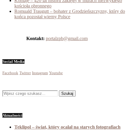
Komaje – 420 lat historii zaklętej w murach niezwykłego
kościoła obronnego
Romuald Traugutt – bohater z Grodzieńszczyzny, który do
końca pozostał wierny Polsce
Kontakt:
portalzpb@gmail.com
Social Media
Facebook
Twitter
Instagram
Youtube
Aktualności
Teklipol – świat, który ocalał na starych fotografiach