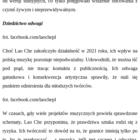
od wersji studyjnych, co tylko potęgowało wrażenie obcowania z
czymś żywym i nieprzewidywalnym.
Dziedzictwo odwagi
fot. facebook.com/laochepl
Choć Lao Che zakończyło działalność w 2021 roku, ich wpływ na
polską muzykę pozostaje niepodważalny. Udowodnili, że można iść
pod prąd, nie tracąc kontaktu z publicznością. Ich odwaga
gatunkowa i konsekwencja artystyczna sprawiły, że stali się
punktem odniesienia dla młodszych twórców.
fot. facebook.com/laochepl
W czasach, gdy wiele projektów muzycznych powiela sprawdzone
schematy, Lao Che przypomina, że prawdziwa sztuka rodzi się z
ryzyka. Ich twórczość to dowód na to, że granice istnieją tylko po
to, by je przekraczać – a muzyka, jeśli jest szczera i odważna,