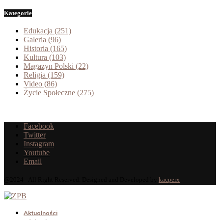
Kategorie
Edukacja
(251)
Galeria
(96)
Historia
(165)
Kultura
(103)
Magazyn Polski
(22)
Religia
(159)
Video
(86)
Życie Społeczne
(275)
Facebook
Twitter
Instagram
Youtube
Email
@2024 - All Right Reserved. Designed and Developed by
kacperx
Aktualności