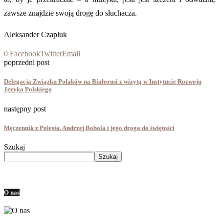
zawsze znajdzie swoją drogę do słuchacza.
Aleksander Czapluk
0
Facebook
Twitter
Email
poprzedni post
Delegacja Związku Polaków na Białorusi z wizytą w Instytucie Rozwoju
Języka Polskiego
następny post
Męczennik z Polesia. Andrzej Bobola i jego droga do świętości
Szukaj
Szukaj
O nas