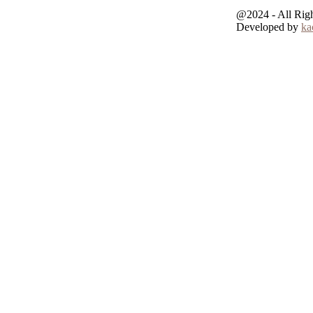
@2024 - All Rig
Developed by
ka