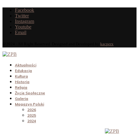
Facebook
Twitter
Instagram
Youtube
Email
@2024 - All Right Reserved. Designed and Developed by
kacperx
Aktualności
Edukacja
Kultura
Historia
Religia
Życie Społeczne
Galeria
Magazyn Polski
2026
2025
2024