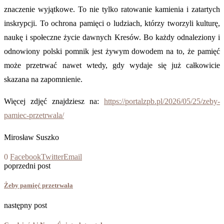
znaczenie wyjątkowe. To nie tylko ratowanie kamienia i zatartych
inskrypcji. To ochrona pamięci o ludziach, którzy tworzyli kulturę,
naukę i społeczne życie dawnych Kresów. Bo każdy odnaleziony i
odnowiony polski pomnik jest żywym dowodem na to, że pamięć
może przetrwać nawet wtedy, gdy wydaje się już całkowicie
skazana na zapomnienie.
Więcej zdjęć znajdziesz na:
https://portalzpb.pl/2026/05/25/zeby-
pamiec-przetrwala/
Mirosław Suszko
0
Facebook
Twitter
Email
poprzedni post
Żeby pamięć przetrwała
następny post