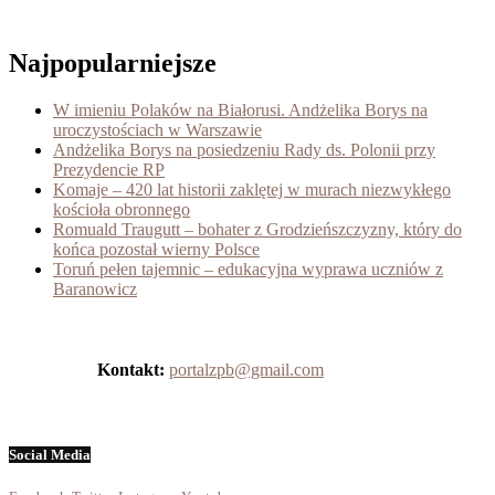
Najpopularniejsze
W imieniu Polaków na Białorusi. Andżelika Borys na
uroczystościach w Warszawie
Andżelika Borys na posiedzeniu Rady ds. Polonii przy
Prezydencie RP
Komaje – 420 lat historii zaklętej w murach niezwykłego
kościoła obronnego
Romuald Traugutt – bohater z Grodzieńszczyzny, który do
końca pozostał wierny Polsce
Toruń pełen tajemnic – edukacyjna wyprawa uczniów z
Baranowicz
Kontakt:
portalzpb@gmail.com
Social Media