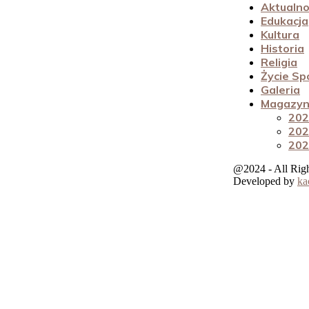
Aktualno
Edukacja
Kultura
Historia
Religia
Życie Sp
Galeria
Magazyn 
202
202
202
@2024 - All Rig
Developed by
ka