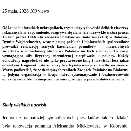
25 maja, 2026
103
views
Od lat na białoruskich nekropoliach, często ukrytych wśród dzikich chaszczy
i skazanych na zapomnienie, rozgrywa się cicha, ale niezwykle ważna praca.
To tam prezes Oddziału Związku Polaków na Białorusi (ZPB) w Rakowie,
Dymitr Wojciechowicz, wraz z grupą polskich i białoruskich społeczników
prowadzi renowację starych katolickich pomników — materialnych
świadectw wielowiekowej obecności Polaków na tych ziemiach. To misja
wymagająca siły fizycznej, niezmiernej cierpliwości i pokory. Każdy
odnowiony nagrobek to nie tylko przywrócone imię i nazwisko, lecz także
odzyskany fragment historii, który bez tej interwencji zniknąłby na zawsze.
Warto podkreślić, że w dzisiejszych realiach Związek Polaków na Białorusi
to jedyna organizacja w kraju, która systematycznie i bezinteresownie
opiekuje się polskimi miejscami pamięci, ratując je przed ostateczną ruiną.
Ślady wielkich nazwisk
Jednym z najbardziej symbolicznych przykładów takich działań
była renowacja pomnika Aleksandra Mickiewicza w Kobryniu.