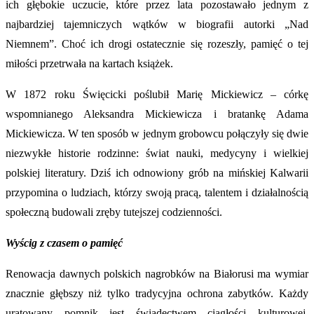
ich głębokie uczucie, które przez lata pozostawało jednym z
najbardziej tajemniczych wątków w biografii autorki „Nad
Niemnem”. Choć ich drogi ostatecznie się rozeszły, pamięć o tej
miłości przetrwała na kartach książek.
W 1872 roku Święcicki poślubił Marię Mickiewicz – córkę
wspomnianego Aleksandra Mickiewicza i bratankę Adama
Mickiewicza. W ten sposób w jednym grobowcu połączyły się dwie
niezwykłe historie rodzinne: świat nauki, medycyny i wielkiej
polskiej literatury. Dziś ich odnowiony grób na mińskiej Kalwarii
przypomina o ludziach, którzy swoją pracą, talentem i działalnością
społeczną budowali zręby tutejszej codzienności.
Wyścig z czasem o pamięć
Renowacja dawnych polskich nagrobków na Białorusi ma wymiar
znacznie głębszy niż tylko tradycyjna ochrona zabytków. Każdy
uratowany pomnik jest świadectwem ciągłości kulturowej,