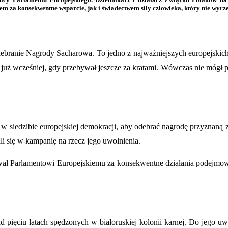
 za konsekwentne wsparcie, jak i świadectwem siły człowieka, który nie wyrzek
debranie Nagrody Sacharowa. To jedno z najważniejszych europejsk
uż wcześniej, gdy przebywał jeszcze za kratami. Wówczas nie mógł po
ł w siedzibie europejskiej demokracji, aby odebrać nagrodę przyznan
ali się w kampanię na rzecz jego uwolnienia.
 Parlamentowi Europejskiemu za konsekwentne działania podejmowan
pięciu latach spędzonych w białoruskiej kolonii karnej. Do jego uwol