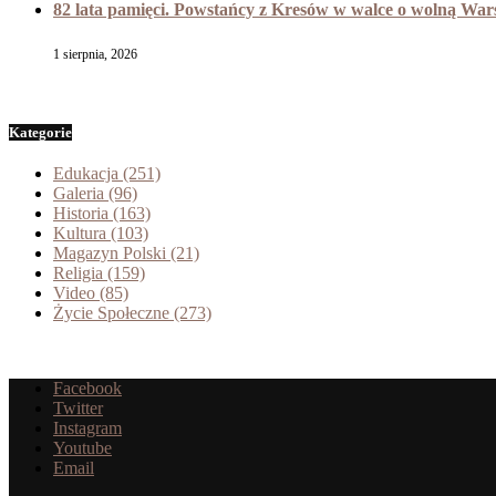
82 lata pamięci. Powstańcy z Kresów w walce o wolną Wa
1 sierpnia, 2026
Kategorie
Edukacja
(251)
Galeria
(96)
Historia
(163)
Kultura
(103)
Magazyn Polski
(21)
Religia
(159)
Video
(85)
Życie Społeczne
(273)
Facebook
Twitter
Instagram
Youtube
Email