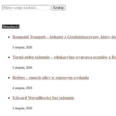
Aktualności
Romuald Traugutt – bohater z Grodzieńszczyzny, który do 
5 sierpnia, 2026
Toruń pełen tajemnic – edukacyjna wyprawa uczniów z B
5 sierpnia, 2026
Bedoes – emocje ulicy w rapowym wydaniu
4 sierpnia, 2026
Edward Woyniłłowicz bez tajemnic
3 sierpnia, 2026