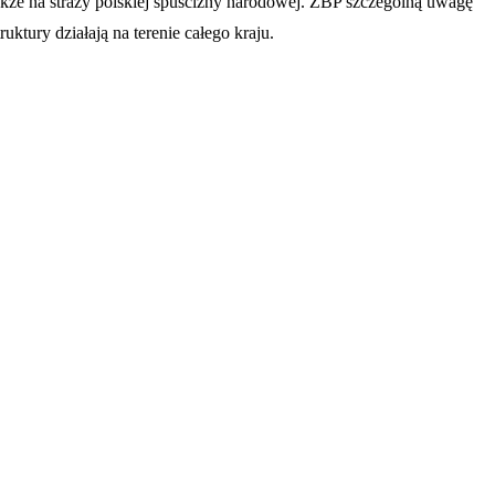
także na straży polskiej spuścizny narodowej. ZBP szczególną uwagę
ktury działają na terenie całego kraju.