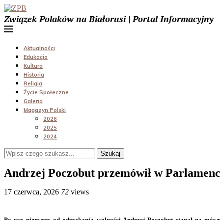
Związek Polaków na Białorusi | Portal Informacyjny
Aktualności
Edukacja
Kultura
Historia
Religia
Życie Społeczne
Galeria
Magazyn Polski
2026
2025
2024
Szukaj
Andrzej Poczobut przemówił w Parlamenci
17 czerwca, 2026
72
views
Po raz pierwszy od odzyskania wolności Andrzej Poczobut stanął na mówn