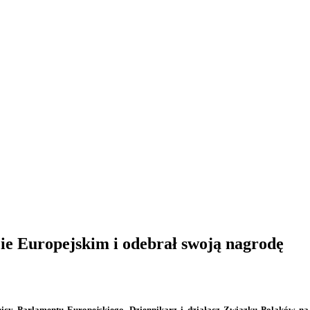
e Europejskim i odebrał swoją nagrodę
icy Parlamentu Europejskiego. Dziennikarz i działacz Związku Polaków na 