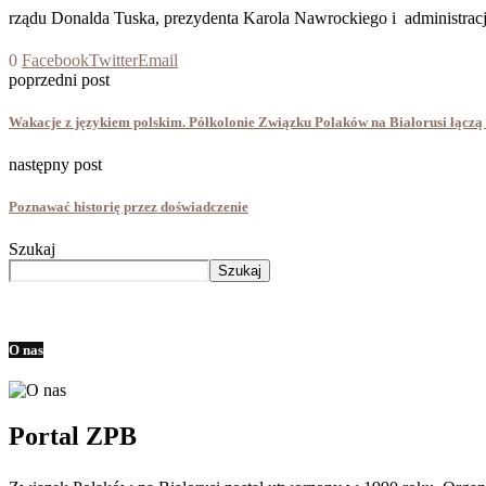
rządu Donalda Tuska, prezydenta Karola Nawrockiego i administrac
0
Facebook
Twitter
Email
poprzedni post
Wakacje z językiem polskim. Półkolonie Związku Polaków na Białorusi łączą
następny post
Poznawać historię przez doświadczenie
Szukaj
Szukaj
O nas
Portal ZPB