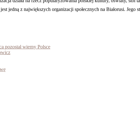
cja działa na rzecz popularyzowania polskiej kultury, oświaty, stoi 
st jedną z największych organizacji społecznych na Białorusi. Jego stru
ca pozostał wierny Polsce
owicz
awę