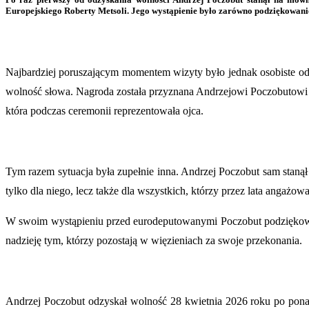
Europejskiego Roberty Metsoli. Jego wystąpienie było zarówno podziękowaniem
Najbardziej poruszającym momentem wizyty było jednak osobiste o
wolność słowa. Nagroda została przyznana Andrzejowi Poczobutowi j
która podczas ceremonii reprezentowała ojca.
Tym razem sytuacja była zupełnie inna. Andrzej Poczobut sam staną
tylko dla niego, lecz także dla wszystkich, którzy przez lata angażow
W swoim wystąpieniu przed eurodeputowanymi Poczobut podziękował
nadzieję tym, którzy pozostają w więzieniach za swoje przekonania.
Andrzej Poczobut odzyskał wolność 28 kwietnia 2026 roku po ponad 