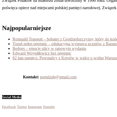
Związek Polaków na Białorusi został utworzony w 1990 roku. Organiza
poświęca opiece nad miejscami polskiej pamięci narodowej. Związek je
Najpopularniejsze
Romuald Traugutt – bohater z Grodzieńszczyzny, który do koń
Toruń pełen tajemnic – edukacyjna wyprawa uczniów z Baran
Bedoes – emocje ulicy w rapowym wydaniu
Edward Woyniłłowicz bez tajemnic
82 lata pamięci. Powstańcy z Kresów w walce o wolną Warsz
Kontakt:
portalzpb@gmail.com
Social Media
Facebook
Twitter
Instagram
Youtube