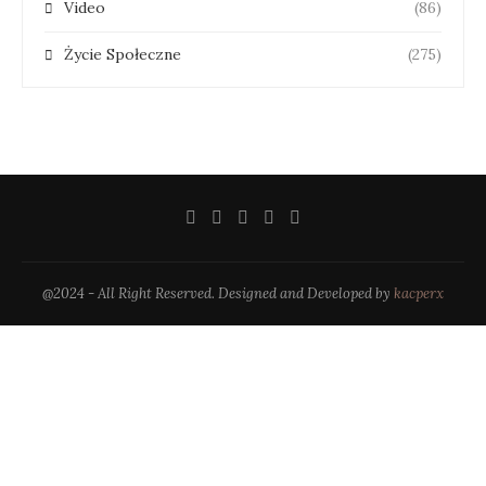
Video
(86)
Życie Społeczne
(275)
@2024 - All Right Reserved. Designed and Developed by
kacperx