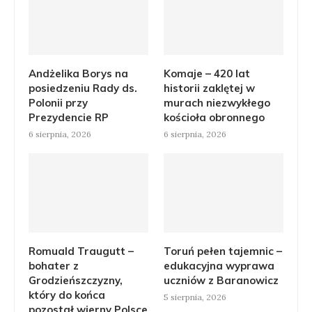
Andżelika Borys na
Komaje – 420 lat
posiedzeniu Rady ds.
historii zaklętej w
Polonii przy
murach niezwykłego
Prezydencie RP
kościoła obronnego
6 sierpnia, 2026
6 sierpnia, 2026
Romuald Traugutt –
Toruń pełen tajemnic –
bohater z
edukacyjna wyprawa
Grodzieńszczyzny,
uczniów z Baranowicz
który do końca
5 sierpnia, 2026
pozostał wierny Polsce