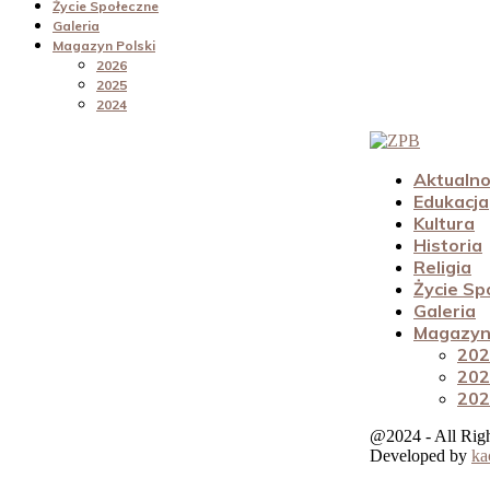
Życie Społeczne
Galeria
Magazyn Polski
2026
2025
2024
Aktualno
Edukacja
Kultura
Historia
Religia
Życie Sp
Galeria
Magazyn 
202
202
202
@2024 - All Rig
Developed by
ka