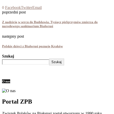
0
Facebook
Twitter
Email
poprzedni post
Z nadzieją w sercu do Budsławia. Tysiące pielgrzymów zmierza do
narodowego sanktuarium Białorusi
następny post
Polskie dzieci z Białorusi poznają Kraków
Szukaj
Szukaj
O nas
Portal ZPB
Związek Polaków na Białorusi został utworzony w 1990 roku.