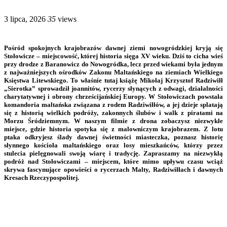
3 lipca, 2026
35
views
Pośród spokojnych krajobrazów dawnej ziemi nowogródzkiej kryją się
Stołowicze – miejscowość, której historia sięga XV wieku. Dziś to cicha wieś
przy drodze z Baranowicz do Nowogródka, lecz przed wiekami była jednym
z najważniejszych ośrodków Zakonu Maltańskiego na ziemiach Wielkiego
Księstwa Litewskiego. To właśnie tutaj książę Mikołaj Krzysztof Radziwiłł
„Sierotka” sprowadził joannitów, rycerzy słynących z odwagi, działalności
charytatywnej i obrony chrześcijańskiej Europy. W Stołowiczach powstała
komandoria maltańska związana z rodem Radziwiłłów, a jej dzieje splatają
się z historią wielkich podróży, zakonnych ślubów i walk z piratami na
Morzu Śródziemnym. W naszym filmie z drona zobaczysz niezwykłe
miejsce, gdzie historia spotyka się z malowniczym krajobrazem. Z lotu
ptaka odkryjesz ślady dawnej świetności miasteczka, poznasz historię
słynnego kościoła maltańskiego oraz losy mieszkańców, którzy przez
stulecia pielęgnowali swoją wiarę i tradycję. Zapraszamy na niezwykłą
podróż nad Stołowiczami – miejscem, które mimo upływu czasu wciąż
skrywa fascynujące opowieści o rycerzach Malty, Radziwiłłach i dawnych
Kresach Rzeczypospolitej.