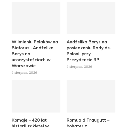
W imieniu Polaków na
Andżelika Borys na
Białorusi. Andżelika
posiedzeniu Rady ds.
Borys na
Polonii przy
uroczystościach w
Prezydencie RP
Warszawie
6 sierpnia, 2026
6 sierpnia, 2026
Komaje – 420 lat
Romuald Traugutt –
historii zaklętej w
bohater z