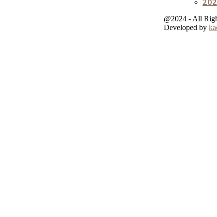
202
@2024 - All Rig
Developed by
ka