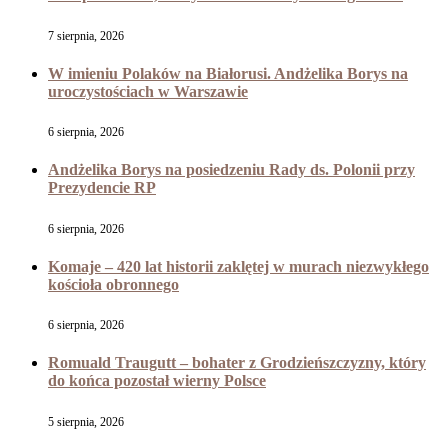
7 sierpnia, 2026
W imieniu Polaków na Białorusi. Andżelika Borys na
uroczystościach w Warszawie
6 sierpnia, 2026
Andżelika Borys na posiedzeniu Rady ds. Polonii przy
Prezydencie RP
6 sierpnia, 2026
Komaje – 420 lat historii zaklętej w murach niezwykłego
kościoła obronnego
6 sierpnia, 2026
Romuald Traugutt – bohater z Grodzieńszczyzny, który
do końca pozostał wierny Polsce
5 sierpnia, 2026