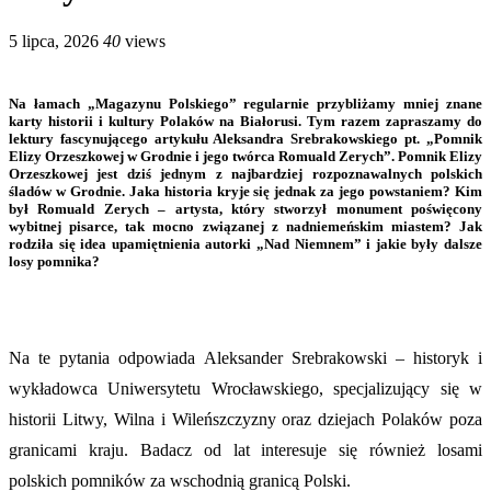
5 lipca, 2026
40
views
Na łamach „Magazynu Polskiego” regularnie przybliżamy mniej znane
karty historii i kultury Polaków na Białorusi. Tym razem zapraszamy do
lektury fascynującego artykułu Aleksandra Srebrakowskiego pt. „Pomnik
Elizy Orzeszkowej w Grodnie i jego twórca Romuald Zerych”. Pomnik Elizy
Orzeszkowej jest dziś jednym z najbardziej rozpoznawalnych polskich
śladów w Grodnie. Jaka historia kryje się jednak za jego powstaniem? Kim
był Romuald Zerych – artysta, który stworzył monument poświęcony
wybitnej pisarce, tak mocno związanej z nadniemeńskim miastem? Jak
rodziła się idea upamiętnienia autorki „Nad Niemnem” i jakie były dalsze
losy pomnika?
Na te pytania odpowiada Aleksander Srebrakowski – historyk i
wykładowca Uniwersytetu Wrocławskiego, specjalizujący się w
historii Litwy, Wilna i Wileńszczyzny oraz dziejach Polaków poza
granicami kraju. Badacz od lat interesuje się również losami
polskich pomników za wschodnią granicą Polski.