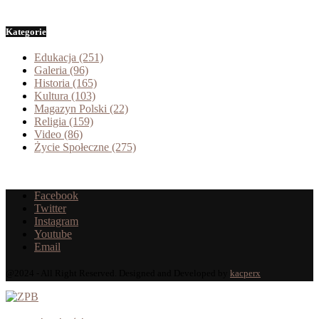
Kategorie
Edukacja
(251)
Galeria
(96)
Historia
(165)
Kultura
(103)
Magazyn Polski
(22)
Religia
(159)
Video
(86)
Życie Społeczne
(275)
Facebook
Twitter
Instagram
Youtube
Email
@2024 - All Right Reserved. Designed and Developed by
kacperx