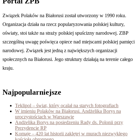
Portal ZPB
Związek Polaków na Białorusi został utworzony w 1990 roku.
Organizacja działa na rzecz popularyzowania polskiej kultury,
oświaty, stoi także na straży polskiej spuścizny narodowej. ZBP
szczególną uwagę poświęca opiece nad miejscami polskiej pamięci
narodowej. Związek jest jedną z największych organizacji
społecznych na Białorusi. Jego struktury działają na terenie całego
kraju.
Najpopularniejsze
Teklipol – świat, który ocalał na starych fotografiach
W imieniu Polaków na Białorusi. Andżelika Borys na
uroczystościach w Warszawie
Andżelika Borys na posiedzeniu Rady ds. Polonii przy
Prezydencie RP
Komaje – 420 lat historii zaklętej w murach niezwykłego
kościoła obronnego