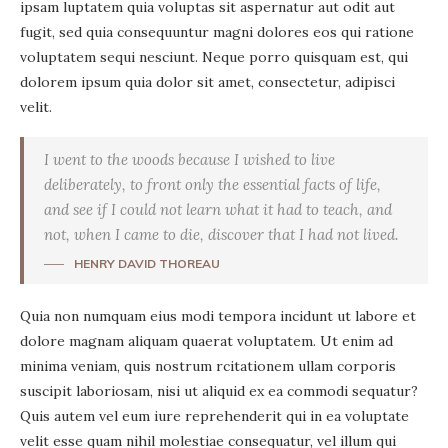
ipsam luptatem quia voluptas sit aspernatur aut odit aut
fugit, sed quia consequuntur magni dolores eos qui ratione
voluptatem sequi nesciunt. Neque porro quisquam est, qui
dolorem ipsum quia dolor sit amet, consectetur, adipisci
velit.
I went to the woods because I wished to live
deliberately, to front only the essential facts of life,
and see if I could not learn what it had to teach, and
not, when I came to die, discover that I had not lived.
HENRY DAVID THOREAU
Quia non numquam eius modi tempora incidunt ut labore et
dolore magnam aliquam quaerat voluptatem. Ut enim ad
minima veniam, quis nostrum rcitationem ullam corporis
suscipit laboriosam, nisi ut aliquid ex ea commodi sequatur?
Quis autem vel eum iure reprehenderit qui in ea voluptate
velit esse quam nihil molestiae consequatur, vel illum qui