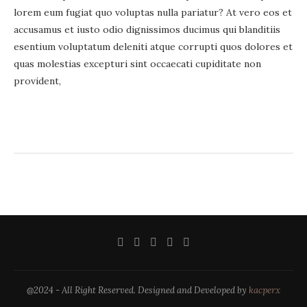
lorem eum fugiat quo voluptas nulla pariatur? At vero eos et
accusamus et iusto odio dignissimos ducimus qui blanditiis
esentium voluptatum deleniti atque corrupti quos dolores et
quas molestias excepturi sint occaecati cupiditate non
provident,
@2024 - All Right Reserved. Designed and Developed by
kacperx