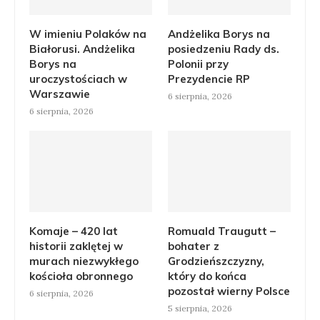
W imieniu Polaków na
Andżelika Borys na
Białorusi. Andżelika
posiedzeniu Rady ds.
Borys na
Polonii przy
uroczystościach w
Prezydencie RP
Warszawie
6 sierpnia, 2026
6 sierpnia, 2026
Komaje – 420 lat
Romuald Traugutt –
historii zaklętej w
bohater z
murach niezwykłego
Grodzieńszczyzny,
kościoła obronnego
który do końca
pozostał wierny Polsce
6 sierpnia, 2026
5 sierpnia, 2026