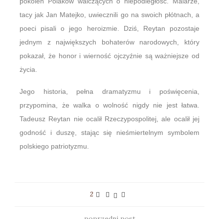
pokoleń Polaków walczących o niepodległość. Malarze,
tacy jak Jan Matejko, uwiecznili go na swoich płótnach, a
poeci pisali o jego heroizmie. Dziś, Reytan pozostaje
jednym z największych bohaterów narodowych, który
pokazał, że honor i wierność ojczyźnie są ważniejsze od
życia.
Jego historia, pełna dramatyzmu i poświęcenia,
przypomina, że walka o wolność nigdy nie jest łatwa.
Tadeusz Reytan nie ocalił Rzeczypospolitej, ale ocalił jej
godność i duszę, stając się nieśmiertelnym symbolem
polskiego patriotyzmu.
2
poprzedni post