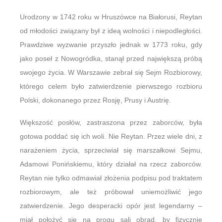
Urodzony w 1742 roku w Hruszówce na Białorusi, Reytan
od młodości związany był z ideą wolności i niepodległości.
Prawdziwe wyzwanie przyszło jednak w 1773 roku, gdy
jako poseł z Nowogródka, stanął przed największą próbą
swojego życia. W Warszawie zebrał się Sejm Rozbiorowy,
którego celem było zatwierdzenie pierwszego rozbioru
Polski, dokonanego przez Rosję, Prusy i Austrię.
Większość posłów, zastraszona przez zaborców, była
gotowa poddać się ich woli. Nie Reytan. Przez wiele dni, z
narażeniem życia, sprzeciwiał się marszałkowi Sejmu,
Adamowi Ponińskiemu, który działał na rzecz zaborców.
Reytan nie tylko odmawiał złożenia podpisu pod traktatem
rozbiorowym, ale też próbował uniemożliwić jego
zatwierdzenie. Jego desperacki opór jest legendarny –
miał położyć się na progu sali obrad, by fizycznie