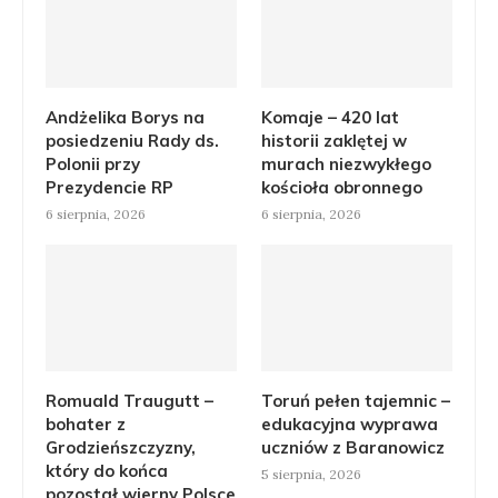
Andżelika Borys na
Komaje – 420 lat
posiedzeniu Rady ds.
historii zaklętej w
Polonii przy
murach niezwykłego
Prezydencie RP
kościoła obronnego
6 sierpnia, 2026
6 sierpnia, 2026
Romuald Traugutt –
Toruń pełen tajemnic –
bohater z
edukacyjna wyprawa
Grodzieńszczyzny,
uczniów z Baranowicz
który do końca
5 sierpnia, 2026
pozostał wierny Polsce