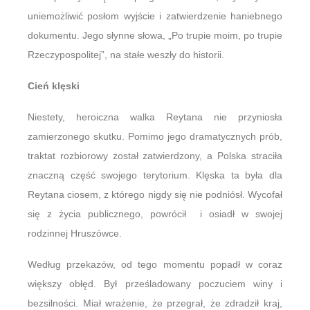
uniemożliwić posłom wyjście i zatwierdzenie haniebnego
dokumentu. Jego słynne słowa, „Po trupie moim, po trupie
Rzeczypospolitej”, na stałe weszły do historii.
Cień klęski
Niestety, heroiczna walka Reytana nie przyniosła
zamierzonego skutku. Pomimo jego dramatycznych prób,
traktat rozbiorowy został zatwierdzony, a Polska straciła
znaczną część swojego terytorium. Klęska ta była dla
Reytana ciosem, z którego nigdy się nie podniósł. Wycofał
się z życia publicznego, powrócił i osiadł w swojej
rodzinnej Hruszówce.
Według przekazów, od tego momentu popadł w coraz
większy obłęd. Był prześladowany poczuciem winy i
bezsilności. Miał wrażenie, że przegrał, że zdradził kraj,