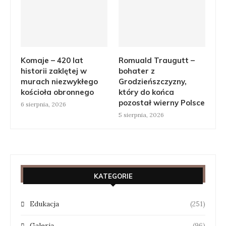
Komaje – 420 lat
Romuald Traugutt –
historii zaklętej w
bohater z
murach niezwykłego
Grodzieńszczyzny,
kościoła obronnego
który do końca
pozostał wierny Polsce
6 sierpnia, 2026
5 sierpnia, 2026
KATEGORIE
Edukacja
(251)
Galeria
(96)