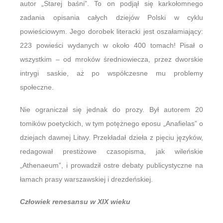
autor „Starej baśni”. To on podjął się karkołomnego
zadania opisania całych dziejów Polski w cyklu
powieściowym. Jego dorobek literacki jest oszałamiający:
223 powieści wydanych w około 400 tomach! Pisał o
wszystkim – od mroków średniowiecza, przez dworskie
intrygi saskie, aż po współczesne mu problemy
społeczne.
Nie ograniczał się jednak do prozy. Był autorem 20
tomików poetyckich, w tym potężnego eposu „Anafielas” o
dziejach dawnej Litwy. Przekładał dzieła z pięciu języków,
redagował prestiżowe czasopisma, jak wileńskie
„Athenaeum”, i prowadził ostre debaty publicystyczne na
łamach prasy warszawskiej i drezdeńskiej.
Człowiek renesansu w XIX wieku