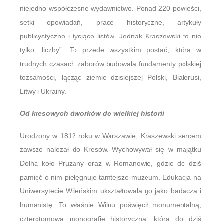
niejedno współczesne wydawnictwo. Ponad 220 powieści,
setki opowiadań, prace historyczne, artykuły
publicystyczne i tysiące listów. Jednak Kraszewski to nie
tylko „liczby”. To przede wszystkim postać, która w
trudnych czasach zaborów budowała fundamenty polskiej
tożsamości, łącząc ziemie dzisiejszej Polski, Białorusi,
Litwy i Ukrainy.
Od kresowych dworków do wielkiej historii
Urodzony w 1812 roku w Warszawie, Kraszewski sercem
zawsze należał do Kresów. Wychowywał się w majątku
Dołha koło Prużany oraz w Romanowie, gdzie do dziś
pamięć o nim pielęgnuje tamtejsze muzeum. Edukacja na
Uniwersytecie Wileńskim ukształtowała go jako badacza i
humanistę. To właśnie Wilnu poświęcił monumentalną,
czterotomową monografię historyczną, która do dziś