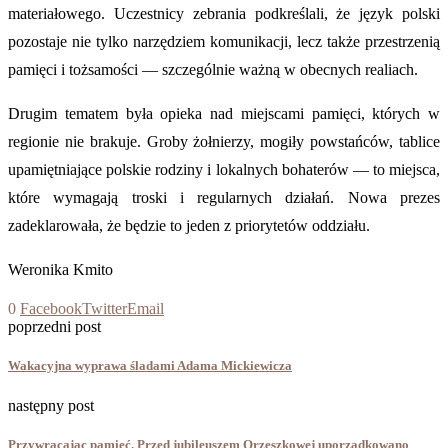
materiałowego. Uczestnicy zebrania podkreślali, że język polski
pozostaje nie tylko narzędziem komunikacji, lecz także przestrzenią
pamięci i tożsamości — szczególnie ważną w obecnych realiach.
Drugim tematem była opieka nad miejscami pamięci, których w
regionie nie brakuje. Groby żołnierzy, mogiły powstańców, tablice
upamiętniające polskie rodziny i lokalnych bohaterów — to miejsca,
które wymagają troski i regularnych działań. Nowa prezes
zadeklarowała, że będzie to jeden z priorytetów oddziału.
Weronika Kmito
0
Facebook
Twitter
Email
poprzedni post
Wakacyjna wyprawa śladami Adama Mickiewicza
następny post
Przywracając pamięć. Przed jubileuszem Orzeszkowej uporządkowano