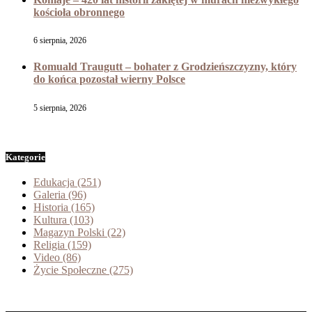
kościoła obronnego
6 sierpnia, 2026
Romuald Traugutt – bohater z Grodzieńszczyzny, który
do końca pozostał wierny Polsce
5 sierpnia, 2026
Kategorie
Edukacja
(251)
Galeria
(96)
Historia
(165)
Kultura
(103)
Magazyn Polski
(22)
Religia
(159)
Video
(86)
Życie Społeczne
(275)