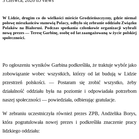
3 czerwca, 2026
65
views
W Lidzie, drugim co do wielkości mieście Grodzieńszczyzny, gdzie niemal
połowę mieszkańców stanowią Polacy, odbyło się zebranie oddziału Związku
Polaków na Białorusi. Podczas spotkania członkowie organizacji wybrali
nową prezes — Teresę Garbinę, osobę od lat zaangażowaną w życie polskiej
społeczności.
Po ogłoszeniu wyników Garbina podkreśliła, że traktuje wybór jako
zobowiązanie wobec wszystkich, którzy od lat budują w Lidzie
przestrzeń polskości. — Postaram się zrobić wszystko, żeby
działalność oddziału była na poziomie i odpowiadała potrzebom
naszej społeczności — powiedziała, odbierając gratulacje.
W zebraniu uczestniczyła również prezes ZPB, Andżelika Borys,
która pogratulowała nowej prezes i podkreśliła znaczenie pracy
lidzkiego oddziału: