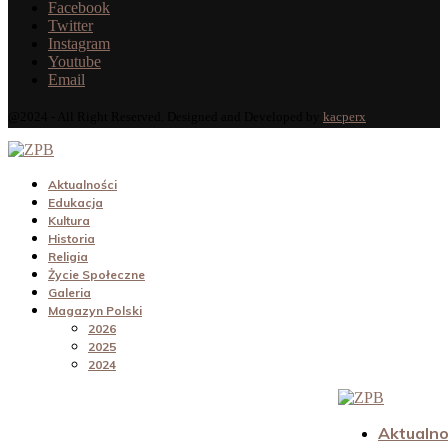
Facebook
Twitter
Instagram
Youtube
Email
@2024 - All Right Reserved. Designed and Developed by
kacperx
Aktualności
Edukacja
Kultura
Historia
Religia
Życie Społeczne
Galeria
Magazyn Polski
2026
2025
2024
Aktualno