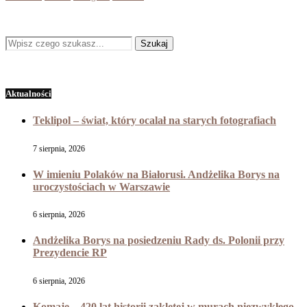
Aktualności
Teklipol – świat, który ocalał na starych fotografiach
7 sierpnia, 2026
W imieniu Polaków na Białorusi. Andżelika Borys na
uroczystościach w Warszawie
6 sierpnia, 2026
Andżelika Borys na posiedzeniu Rady ds. Polonii przy
Prezydencie RP
6 sierpnia, 2026
Komaje – 420 lat historii zaklętej w murach niezwykłego