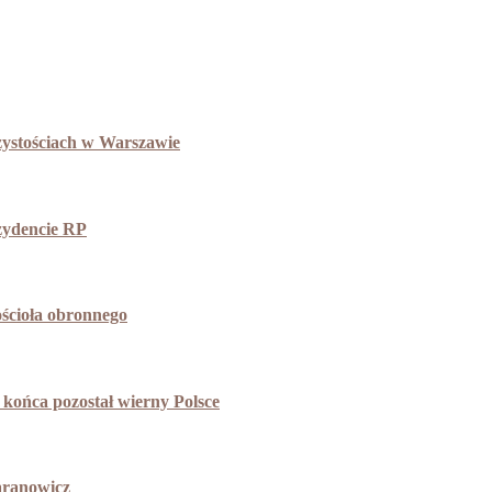
zystościach w Warszawie
ezydencie RP
ościoła obronnego
końca pozostał wierny Polsce
aranowicz