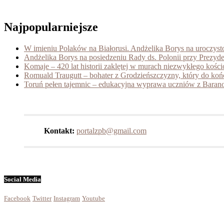
Najpopularniejsze
W imieniu Polaków na Białorusi. Andżelika Borys na uroczys
Andżelika Borys na posiedzeniu Rady ds. Polonii przy Prezyd
Komaje – 420 lat historii zaklętej w murach niezwykłego kośc
Romuald Traugutt – bohater z Grodzieńszczyzny, który do koń
Toruń pełen tajemnic – edukacyjna wyprawa uczniów z Baran
Kontakt:
portalzpb@gmail.com
Social Media
Facebook
Twitter
Instagram
Youtube