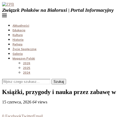
Związek Polaków na Białorusi | Portal Informacyjny
Aktualności
Edukacja
Kultura
Historia
Religia
Życie Społeczne
Galeria
Magazyn Polski
2026
2025
2024
Szukaj
Książki, przygody i nauka przez zabawę 
15 czerwca, 2026
64
views
0
Facebook
Twitter
Email