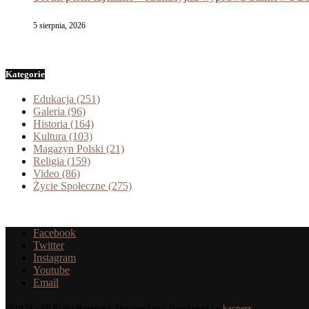
5 sierpnia, 2026
Kategorie
Edukacja
(251)
Galeria
(96)
Historia
(164)
Kultura
(103)
Magazyn Polski
(21)
Religia
(159)
Video
(86)
Życie Społeczne
(275)
Facebook
Twitter
Instagram
Youtube
Email
@2024 - All Right Reserved. Designed and Developed by
kacperx