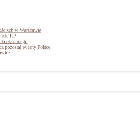
tościach w Warszawie
encie RP
ioła obronnego
ca pozostał wierny Polsce
owicz