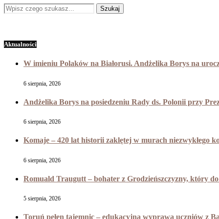
Aktualności
W imieniu Polaków na Białorusi. Andżelika Borys na uroc
6 sierpnia, 2026
Andżelika Borys na posiedzeniu Rady ds. Polonii przy Pr
6 sierpnia, 2026
Komaje – 420 lat historii zaklętej w murach niezwykłego k
6 sierpnia, 2026
Romuald Traugutt – bohater z Grodzieńszczyzny, który do 
5 sierpnia, 2026
Toruń pełen tajemnic – edukacyjna wyprawa uczniów z B